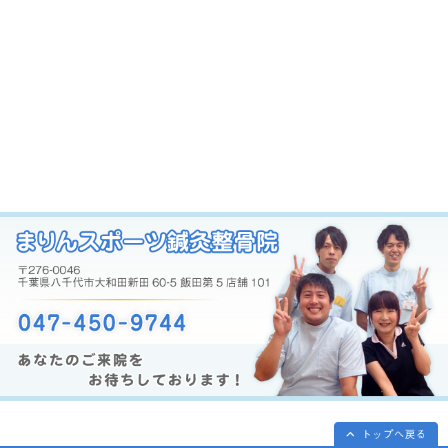
当院へのアクセス情報
〒276-0046 千葉県八千代市大和田新
所在地
101
大型駐車場あり（90分無料）
駐車場
90分を超えた場合には、一旦お支払
をご持参ください。
予約優先
予約
初診の方は、姿勢検査、カウンセリン
で、60分～90分お時間をいただきま
電話番号
047-450-9744
休診日
日曜日・祝日