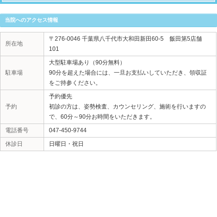
«
hana花島です。
|