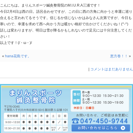
Blog記事一覧
>
未分類
> 2月4日
2月4日
2015.02.04 | Category:
未分類
こんにちは。まりんスポーツ鍼灸整骨院のM.I.U.R.A三浦
今日2月4日は西の日。語呂合わせですが、この日に西の
合えると言われてるそうです。信じるか信じないかはみ
寒いので、幸運を求めて西へ向かう方は暖かい格好で出かけ
話しは変わりますが、明日は雪が降るかもしれないので
さい！
以上です！(/・ω・)/